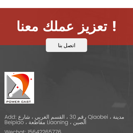
تعزيز عملك معنا !
اتصل بنا
Add: رقم 30 ، القسم الغربي ، شارع Qiaobei ، مدينة
Beipiao ، مقاطعة Liaoning ، الصين
Wechat: 15642265776