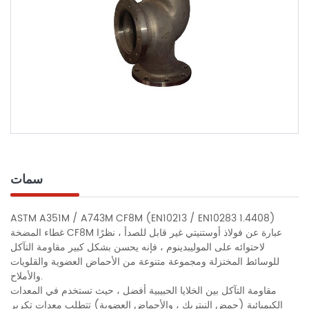
سمات
ASTM A351M / A743M CF8M (EN10213 / EN10283 1.4408)
غطاء المضخة CF8M عبارة عن فولاذ أوستنيتي غير قابل للصدأ ، نظرًا
لاحتوائه على الموليبدينوم ، فإنه يحسن بشكل كبير مقاومة التآكل
للوسائط المختزلة ومجموعة متنوعة من الأحماض العضوية والقلويات
والأملاح.
مقاومة التآكل بين الخلايا الحبيبية أفضل ، حيث تستخدم في المعدات
الكيميائية (حمض النيتريك ، والأحماض العضوية) تتطلب معدات تكرير