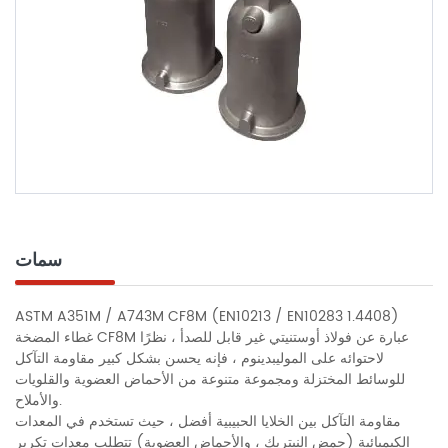
سمات
ASTM A351M / A743M CF8M (EN10213 / EN10283 1.4408)
غطاء المضخة CF8M عبارة عن فولاذ أوستنيتي غير قابل للصدأ ، نظرًا
لاحتوائه على الموليبدينوم ، فإنه يحسن بشكل كبير مقاومة التآكل
للوسائط المختزلة ومجموعة متنوعة من الأحماض العضوية والقلويات
والأملاح.
مقاومة التآكل بين الخلايا الحبيبية أفضل ، حيث تستخدم في المعدات
الكيميائية (حمض النيتريك ، والأحماض العضوية) تتطلب معدات تكرير