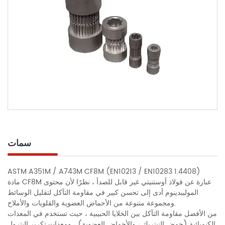
سمات
ASTM A351M / A743M CF8M (EN10213 / EN10283 1.4408)
مادة CF8M عبارة عن فولاذ أوستنيتي غير قابل للصدأ ، نظرًا لأن محتوى
الموليبدينوم أدى إلى تحسن كبير في مقاومة التآكل لتقليل الوسائط
ومجموعة متنوعة من الأحماض العضوية والقلويات والأملاح.
من الأفضل مقاومة التآكل بين الخلايا الحبيبية ، حيث تستخدم في المعدات
الكيميائية (حمض النيتريك ، والأحماض العضوية) ، ومعدات تكرير البترول