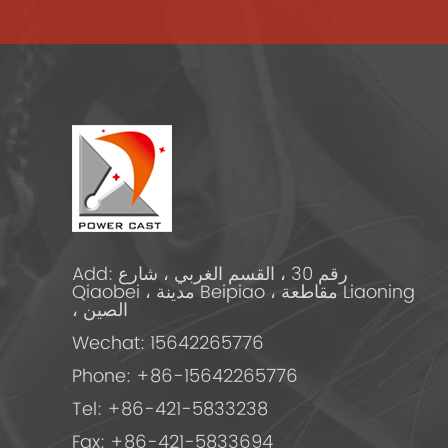
Add: رقم 30 ، القسم الغربي ، شارع
Qiaobei ، مدينة Beipiao ، مقاطعة Liaoning
، الصين
Wechat: 15642265776
Phone: +86-15642265776
Tel: +86-421-5833238
Fax: +86-421-5833694