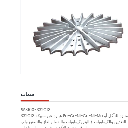
سمات
BS3100-332C13
332C13 عبارة عن سبيكة Fe-Cr-Ni-Cu-Ni-Mo ذات هيكل مزدوج من الفريت والأوستنيتي. القوة والصلابة العالية المعتدلة ، جنبًا إلى جنب مع ليونة جيدة وخصائص التأثير ، تمنح السبيكة مقاومة ممتازة للتآكل أو
 التعدين والكيماويات / البتروكيماويات والنفط والغاز والتصنيع ولب
الورق وتجهيز الأغذية وغيرها من الصناعات.