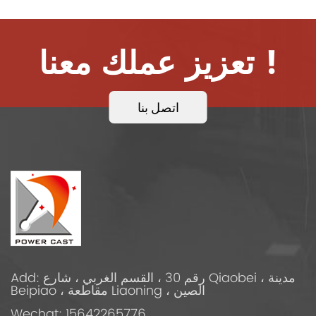
تعزيز عملك معنا !
اتصل بنا
Add: رقم 30 ، القسم الغربي ، شارع Qiaobei ، مدينة
Beipiao ، مقاطعة Liaoning ، الصين
Wechat: 15642265776